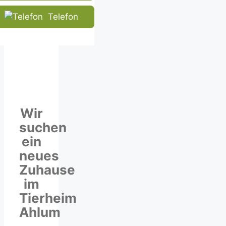
human.
Telefon
Wir
suchen
ein
neues
Zuhause
im
Tierheim
Ahlum