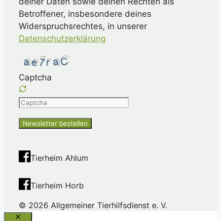
deiner Daten sowie deinen Rechten als
Betroffener, insbesondere deines
Widerspruchsrechtes, in unserer
Datenschutzerklärung
Captcha
Please
enter
the
characters
shown
Tierheim Ahlum
in
the
Tierheim Horb
CAPTCHA
to
© 2026 Allgemeiner Tierhilfsdienst e. V.
ensure