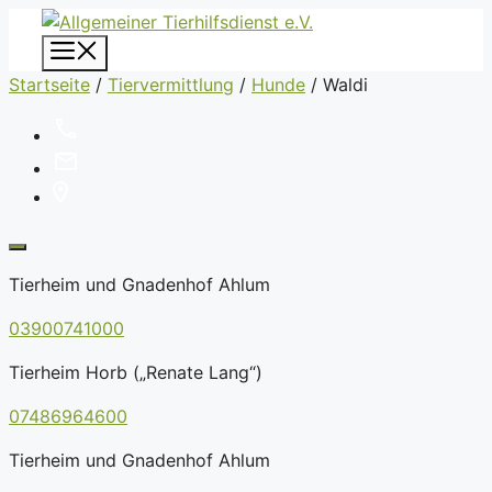
Zum
Inhalt
Menü
springen
Startseite
/
Tiervermittlung
/
Hunde
/
Waldi
Tierheim und Gnadenhof Ahlum
03900741000
Tierheim Horb („Renate Lang“)
07486964600
Tierheim und Gnadenhof Ahlum