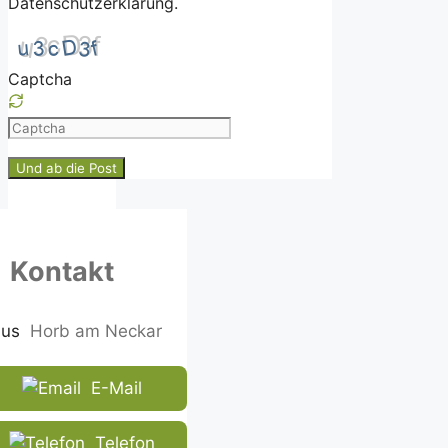
Datenschutzerklärung.
Captcha
Please
enter
the
characters
shown
in
Kontakt
the
CAPTCHA
to
Horb am Neckar
ensure
that
E-Mail
you
are
human.
Telefon