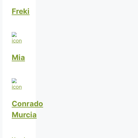
Freki
Mia
Conrado
Murcia