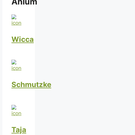
Ahlum
Wicca
Schmutzke
Taja