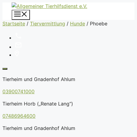
Zum
Inhalt
Menü
springen
Startseite
/
Tiervermittlung
/
Hunde
/
Phoebe
Tierheim und Gnadenhof Ahlum
03900741000
Tierheim Horb („Renate Lang“)
07486964600
Tierheim und Gnadenhof Ahlum