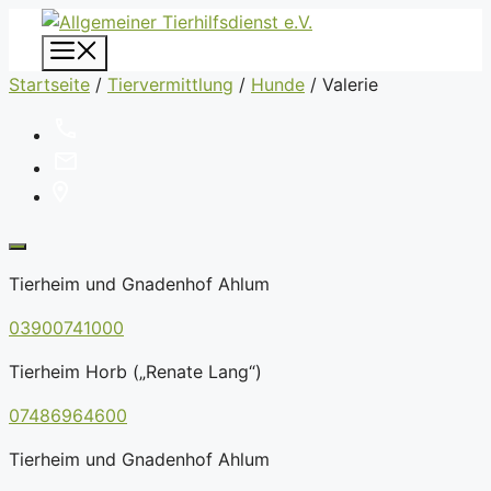
Zum
Inhalt
Menü
springen
Startseite
/
Tiervermittlung
/
Hunde
/
Valerie
Tierheim und Gnadenhof Ahlum
03900741000
Tierheim Horb („Renate Lang“)
07486964600
Tierheim und Gnadenhof Ahlum