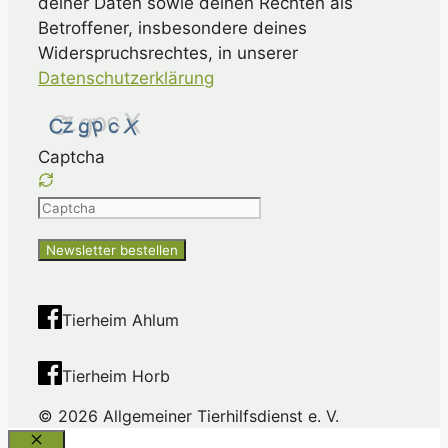
deiner Daten sowie deinen Rechten als
Betroffener, insbesondere deines
Widerspruchsrechtes, in unserer
Datenschutzerklärung
Captcha
Please
enter
the
characters
shown
Tierheim Ahlum
in
the
Tierheim Horb
CAPTCHA
to
© 2026 Allgemeiner Tierhilfsdienst e. V.
ensure