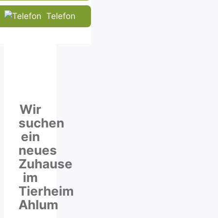
human.
Telefon
Wir
suchen
ein
neues
Zuhause
im
Tierheim
Ahlum