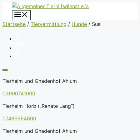
Zum
Inhalt
Menü
springen
Startseite
/
Tiervermittlung
/
Hunde
/
Susi
Tierheim und Gnadenhof Ahlum
03900741000
Tierheim Horb („Renate Lang“)
07486964600
Tierheim und Gnadenhof Ahlum