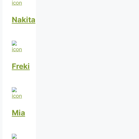
Nakita
Freki
Mia