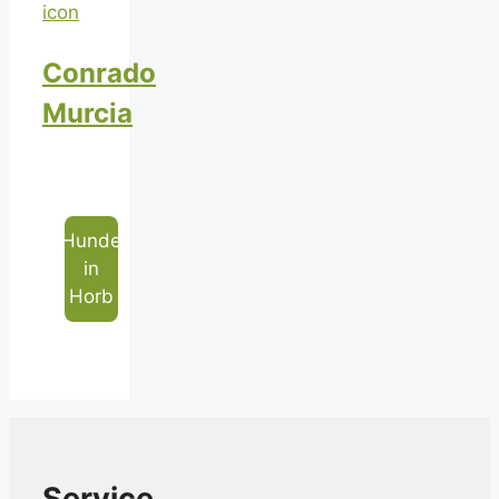
Conrado
Murcia
Hunde
in
Horb
Service