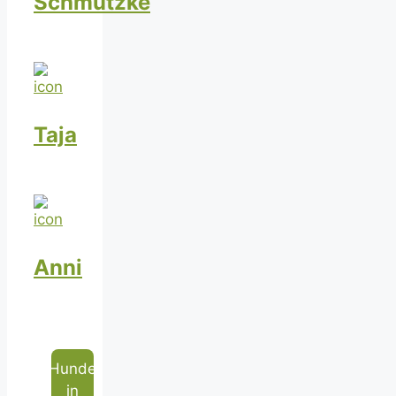
Schmutzke
Taja
Anni
Hunde
in