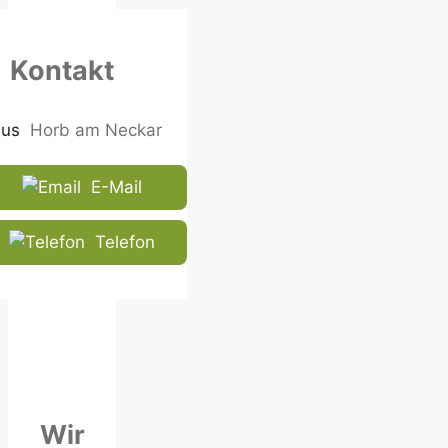
shown
in
the
Kontakt
CAPTCHA
to
ensure
Horb am Neckar
that
you
E-Mail
are
human.
Telefon
Wir