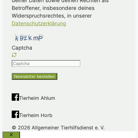
deiner Daten sowie deinen Rechten als
Betroffener, insbesondere deines
Widerspruchsrechtes, in unserer
Datenschutzerklärung
Captcha
Please
enter
the
characters
shown
Tierheim Ahlum
in
the
Tierheim Horb
CAPTCHA
to
© 2026 Allgemeiner Tierhilfsdienst e. V.
ensure