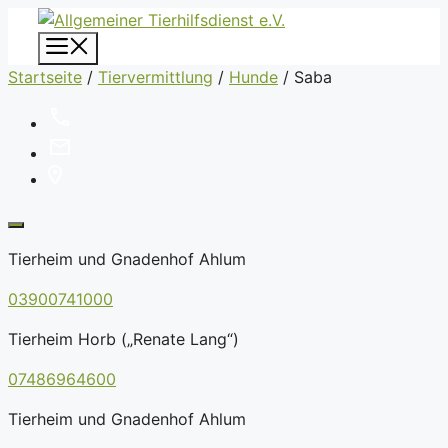
Zum
Inhalt
Menü
springen
Startseite
/
Tiervermittlung
/
Hunde
/
Saba
Tierheim und Gnadenhof Ahlum
03900741000
Tierheim Horb („Renate Lang“)
07486964600
Tierheim und Gnadenhof Ahlum