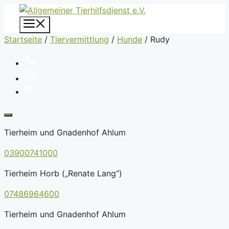
Zum
Inhalt
Menü
springen
Startseite
/
Tiervermittlung
/
Hunde
/
Rudy
Tierheim und Gnadenhof Ahlum
03900741000
Tierheim Horb („Renate Lang“)
07486964600
Tierheim und Gnadenhof Ahlum