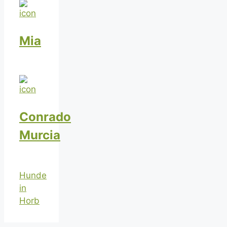
Mia
Conrado
Murcia
Hunde
in
Horb