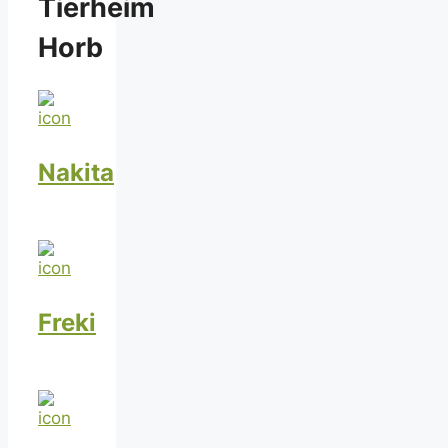
Tierheim
Horb
Nakita
Freki