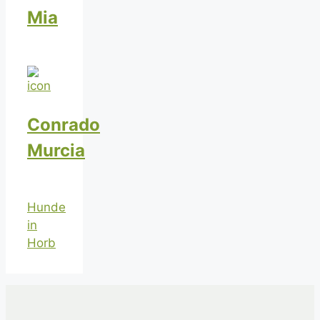
Mia
Conrado
Murcia
Hunde
in
Horb