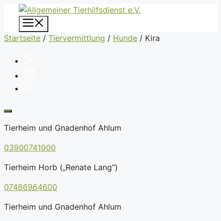
Zum
Inhalt
Menü
springen
Startseite
/
Tiervermittlung
/
Hunde
/
Kira
Tierheim und Gnadenhof Ahlum
03900741000
Tierheim Horb („Renate Lang“)
07486964600
Tierheim und Gnadenhof Ahlum