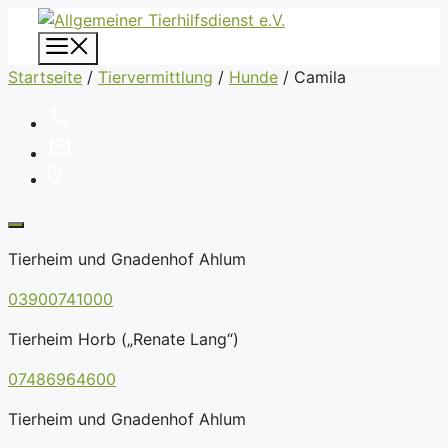
Zum
Inhalt
Menü
springen
Startseite
/
Tiervermittlung
/
Hunde
/
Camila
Tierheim und Gnadenhof Ahlum
03900741000
Tierheim Horb („Renate Lang“)
07486964600
Tierheim und Gnadenhof Ahlum