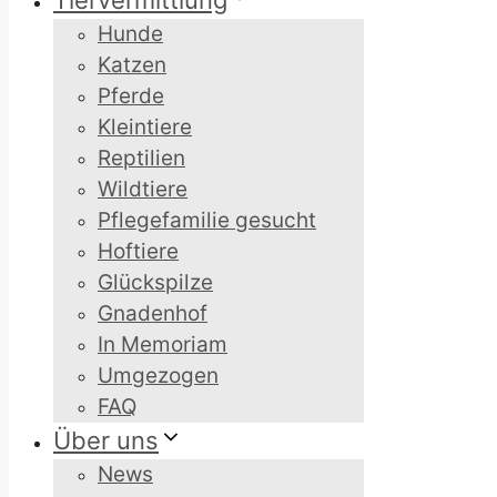
Tiervermittlung
Hunde
Katzen
Pferde
Kleintiere
Reptilien
Wildtiere
Pflegefamilie gesucht
Hoftiere
Glückspilze
Gnadenhof
In Memoriam
Umgezogen
FAQ
Über uns
News