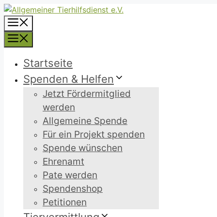
Zum
Inhalt
Menü
springen
Menü
Startseite
Spenden & Helfen
Jetzt Fördermitglied
werden
Allgemeine Spende
Für ein Projekt spenden
Spende wünschen
Ehrenamt
Pate werden
Spendenshop
Petitionen