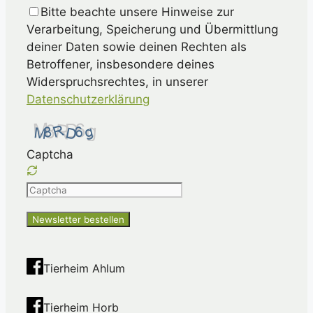
Bitte beachte unsere Hinweise zur
Verarbeitung, Speicherung und Übermittlung
deiner Daten sowie deinen Rechten als
Betroffener, insbesondere deines
Widerspruchsrechtes, in unserer
Datenschutzerklärung
Captcha
Please
enter
the
characters
shown
Tierheim Ahlum
in
the
Tierheim Horb
CAPTCHA