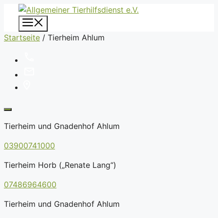
Zum
Inhalt
Menü
springen
Startseite
/
Tierheim Ahlum
Tierheim und Gnadenhof Ahlum
03900741000
Tierheim Horb („Renate Lang“)
07486964600
Tierheim und Gnadenhof Ahlum