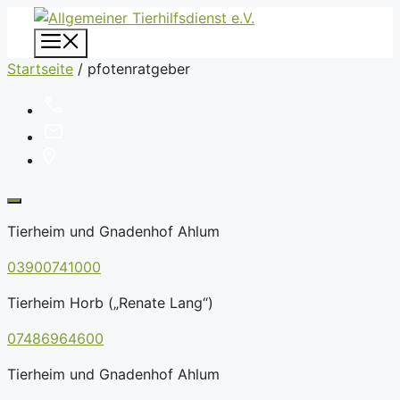
Zum
Inhalt
Menü
springen
Startseite
/
pfotenratgeber
Tierheim und Gnadenhof Ahlum
03900741000
Tierheim Horb („Renate Lang“)
07486964600
Tierheim und Gnadenhof Ahlum