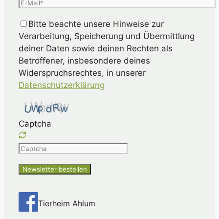
Bitte beachte unsere Hinweise zur
Verarbeitung, Speicherung und Übermittlung
deiner Daten sowie deinen Rechten als
Betroffener, insbesondere deines
Widerspruchsrechtes, in unserer
Datenschutzerklärung
Captcha
Please
enter
the
characters
shown
Tierheim Ahlum
in