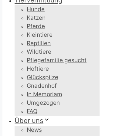
Tiervermittlung
Hunde
Katzen
Pferde
Kleintiere
Reptilien
Wildtiere
Pflegefamilie gesucht
Hoftiere
Glückspilze
Gnadenhof
In Memoriam
Umgezogen
FAQ
Über uns
News