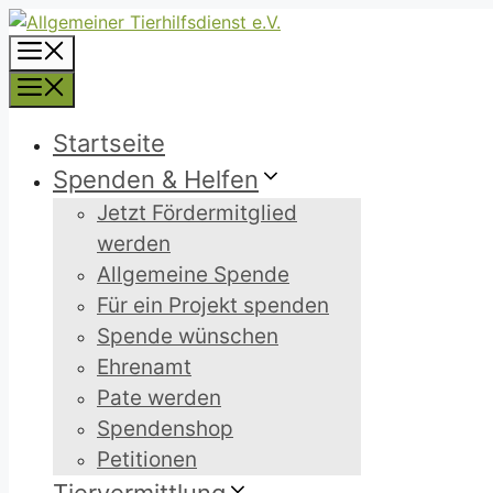
Zum
Inhalt
Menü
springen
Menü
Startseite
Spenden & Helfen
Jetzt Fördermitglied
werden
Allgemeine Spende
Für ein Projekt spenden
Spende wünschen
Ehrenamt
Pate werden
Spendenshop
Petitionen