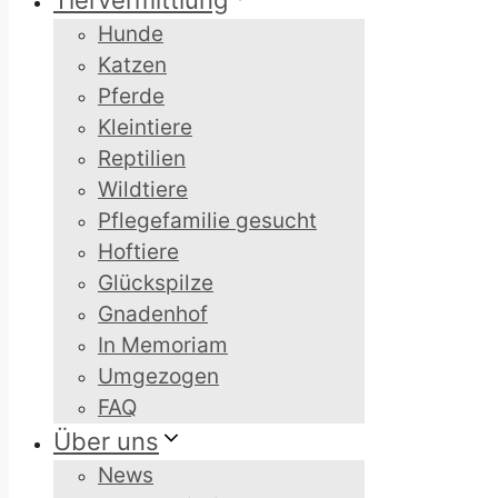
Tiervermittlung
Hunde
Katzen
Pferde
Kleintiere
Reptilien
Wildtiere
Pflegefamilie gesucht
Hoftiere
Glückspilze
Gnadenhof
In Memoriam
Umgezogen
FAQ
Über uns
News