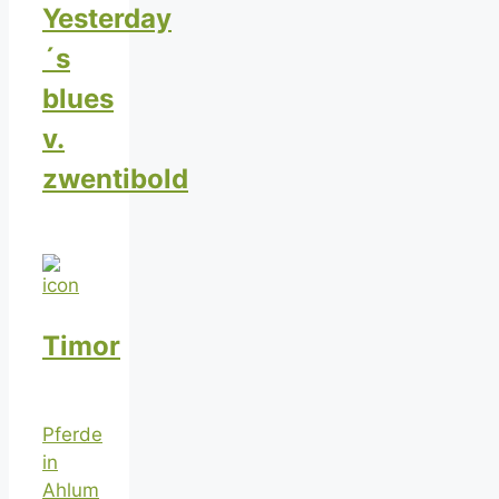
Yesterday
´s
blues
v.
zwentibold
Timor
Pferde
in
Ahlum