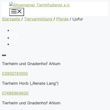
Zum
Inhalt
Menü
springen
Startseite
/
Tiervermittlung
/
Pferde
/
Ljufur
Tierheim und Gnadenhof Ahlum
03900741000
Tierheim Horb („Renate Lang“)
07486964600
Tierheim und Gnadenhof Ahlum