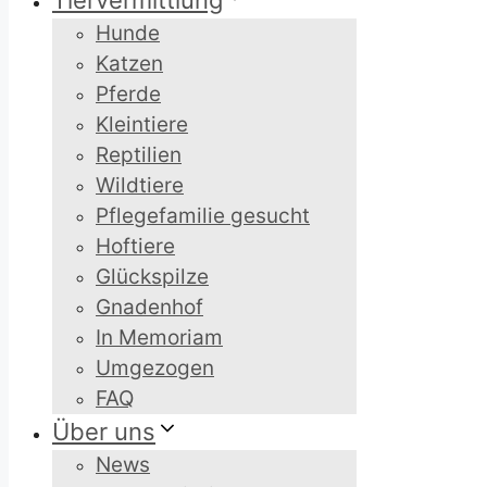
Tiervermittlung
Hunde
Katzen
Pferde
Kleintiere
Reptilien
Wildtiere
Pflegefamilie gesucht
Hoftiere
Glückspilze
Gnadenhof
In Memoriam
Umgezogen
FAQ
Über uns
News