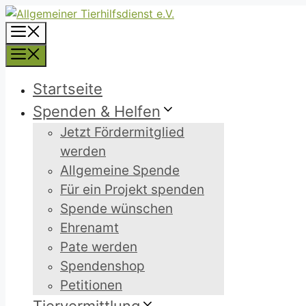
Zum
Inhalt
Menü
springen
Menü
Startseite
Spenden & Helfen
Jetzt Fördermitglied
werden
Allgemeine Spende
Für ein Projekt spenden
Spende wünschen
Ehrenamt
Pate werden
Spendenshop
Petitionen