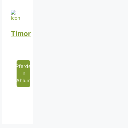
Timor
Pferde
in
Ahlum