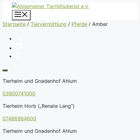
Zum
Inhalt
Menü
springen
Startseite
/
Tiervermittlung
/
Pferde
/
Amber
Tierheim und Gnadenhof Ahlum
03900741000
Tierheim Horb („Renate Lang“)
07486964600
Tierheim und Gnadenhof Ahlum