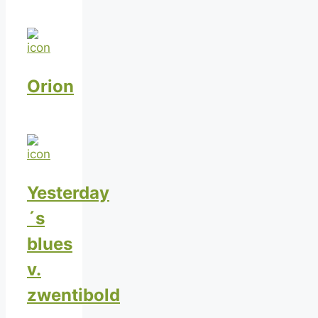
Orion
Yesterday
´s
blues
v.
zwentibold