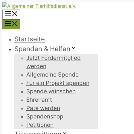
Zum
Inhalt
Menü
springen
Menü
Startseite
Spenden & Helfen
Jetzt Fördermitglied
werden
Allgemeine Spende
Für ein Projekt spenden
Spende wünschen
Ehrenamt
Pate werden
Spendenshop
Petitionen