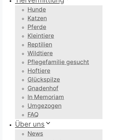
Tiervermittlung
Hunde
Katzen
Pferde
Kleintiere
Reptilien
Wildtiere
Pflegefamilie gesucht
Hoftiere
Glückspilze
Gnadenhof
In Memoriam
Umgezogen
FAQ
Über uns
News