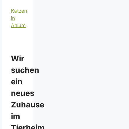
Katzen
in
Ahlum
Wir
suchen
ein
neues
Zuhause
im
Tierheim