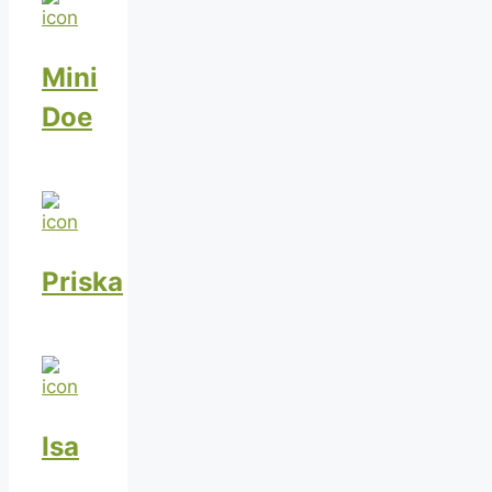
Mini
Doe
Priska
Isa