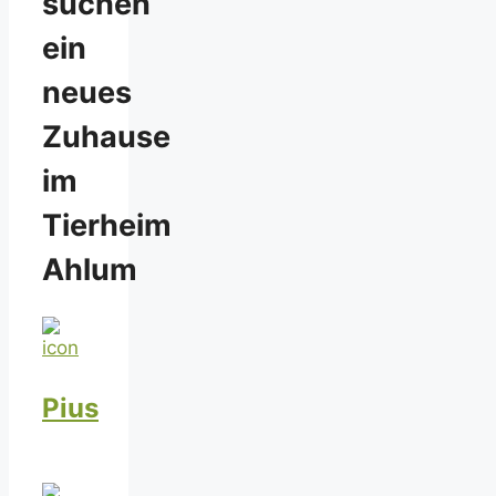
suchen
ein
neues
Zuhause
im
Tierheim
Ahlum
Pius