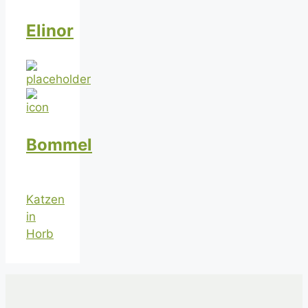
Elinor
Bommel
Katzen
in
Horb