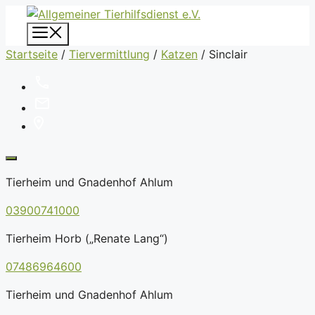
Zum
Inhalt
Menü
springen
Startseite
/
Tiervermittlung
/
Katzen
/
Sinclair
Tierheim und Gnadenhof Ahlum
03900741000
Tierheim Horb („Renate Lang“)
07486964600
Tierheim und Gnadenhof Ahlum