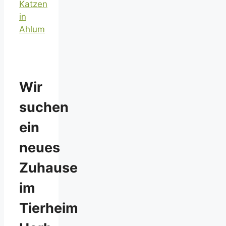
Katzen
in
Ahlum
Wir
suchen
ein
neues
Zuhause
im
Tierheim