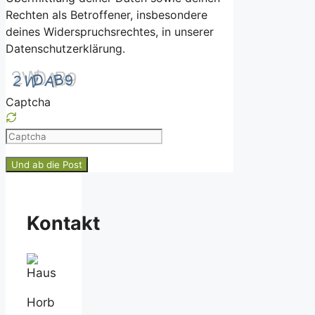
Rechten als Betroffener, insbesondere
deines Widerspruchsrechtes, in unserer
Datenschutzerklärung.
Captcha
Please
enter
the
characters
shown
Kontakt
in
the
CAPTCHA
to
ensure
Horb
that