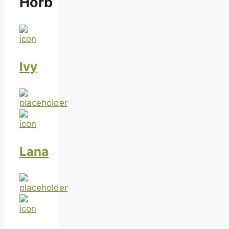
Horb
Ivy
Lana