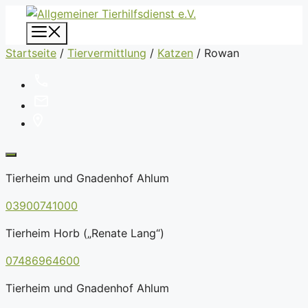
Zum
Inhalt
Menü
springen
Startseite
/
Tiervermittlung
/
Katzen
/
Rowan
Tierheim und Gnadenhof Ahlum
03900741000
Tierheim Horb („Renate Lang“)
07486964600
Tierheim und Gnadenhof Ahlum