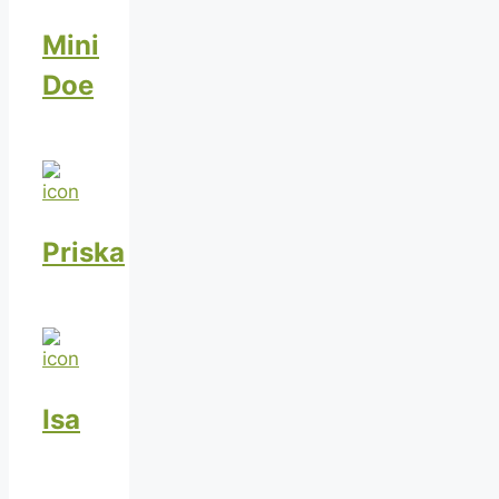
Mini
Doe
Priska
Isa