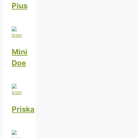
Pius
Mini
Doe
Priska