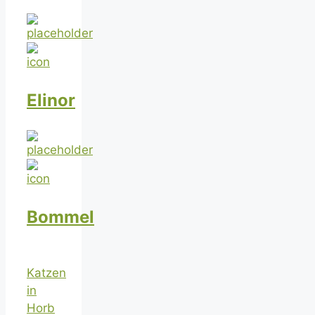
Elinor
Bommel
Katzen
in
Horb