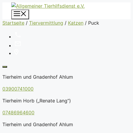
Zum
Inhalt
Menü
springen
Startseite
/
Tiervermittlung
/
Katzen
/
Puck
Tierheim und Gnadenhof Ahlum
03900741000
Tierheim Horb („Renate Lang“)
07486964600
Tierheim und Gnadenhof Ahlum