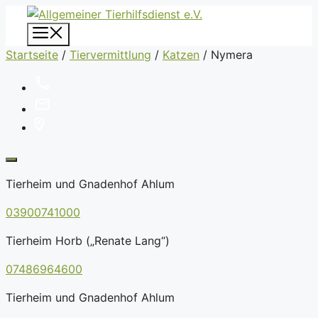
Zum
Inhalt
Menü
springen
Startseite
/
Tiervermittlung
/
Katzen
/
Nymera
Tierheim und Gnadenhof Ahlum
03900741000
Tierheim Horb („Renate Lang“)
07486964600
Tierheim und Gnadenhof Ahlum