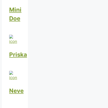
Mini
Doe
Priska
Neve