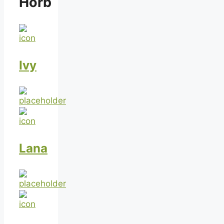
Horb
Ivy
Lana