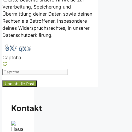
Verarbeitung, Speicherung und
Übermittlung deiner Daten sowie deinen
Rechten als Betroffener, insbesondere
deines Widerspruchsrechtes, in unserer
Datenschutzerklärung.
Captcha
Please
enter
the
characters
shown
Kontakt
in
the
CAPTCHA
to