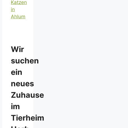
Katzen
in
Ahlum
Wir
suchen
ein
neues
Zuhause
im
Tierheim