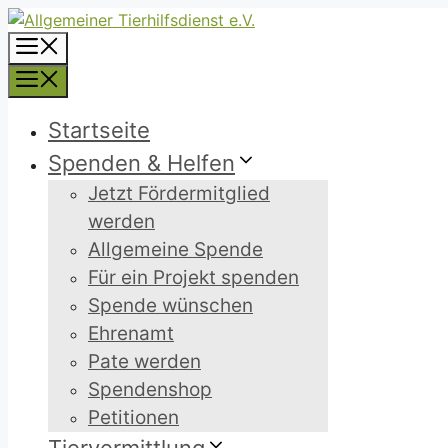
Zum
Inhalt
Menü
springen
Menü
Startseite
Spenden & Helfen
Jetzt Fördermitglied
werden
Allgemeine Spende
Für ein Projekt spenden
Spende wünschen
Ehrenamt
Pate werden
Spendenshop
Petitionen