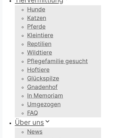
Tiervermittlung
Hunde
Katzen
Pferde
Kleintiere
Reptilien
Wildtiere
Pflegefamilie gesucht
Hoftiere
Glückspilze
Gnadenhof
In Memoriam
Umgezogen
FAQ
Über uns
News