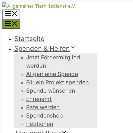
Zum
Inhalt
Menü
springen
Menü
Startseite
Spenden & Helfen
Jetzt Fördermitglied
werden
Allgemeine Spende
Für ein Projekt spenden
Spende wünschen
Ehrenamt
Pate werden
Spendenshop
Petitionen