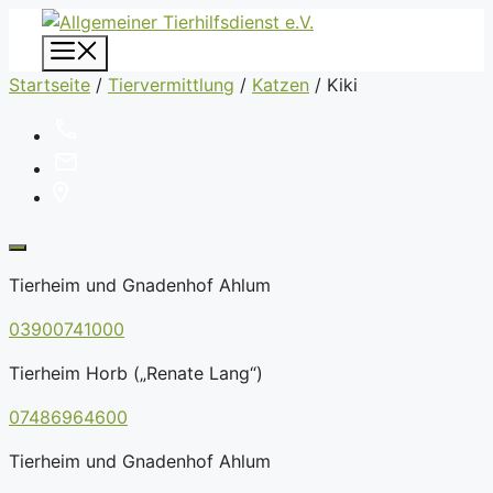
Zum
Inhalt
Menü
springen
Startseite
/
Tiervermittlung
/
Katzen
/
Kiki
Tierheim und Gnadenhof Ahlum
03900741000
Tierheim Horb („Renate Lang“)
07486964600
Tierheim und Gnadenhof Ahlum