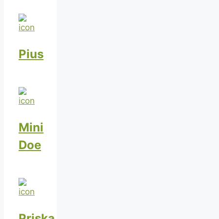
Pius
Mini
Doe
Priska