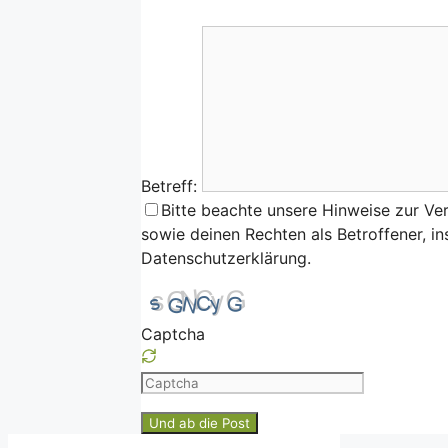
Betreff:
Bitte beachte unsere Hinweise zur Ve
sowie deinen Rechten als Betroffener, i
Datenschutzerklärung.
Captcha
Please
enter
the