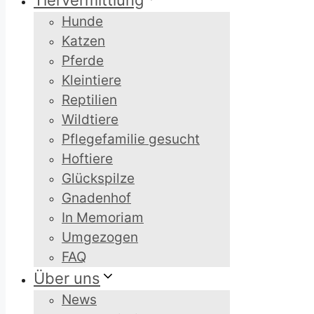
Tiervermittlung
Hunde
Katzen
Pferde
Kleintiere
Reptilien
Wildtiere
Pflegefamilie gesucht
Hoftiere
Glückspilze
Gnadenhof
In Memoriam
Umgezogen
FAQ
Über uns
News