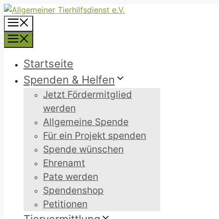
Zum
Inhalt
Menü
springen
Menü
Startseite
Spenden & Helfen
Jetzt Fördermitglied
werden
Allgemeine Spende
Für ein Projekt spenden
Spende wünschen
Ehrenamt
Pate werden
Spendenshop
Petitionen