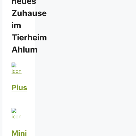
neues
Zuhause
im
Tierheim
Ahlum
Pius
Mini