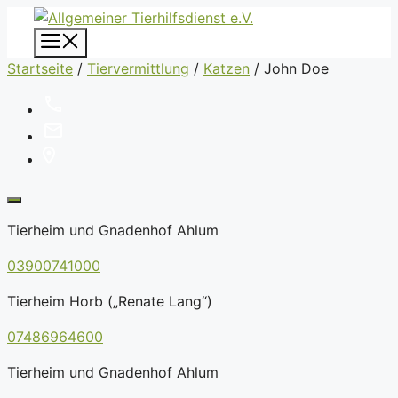
Zum
Inhalt
Menü
springen
Startseite
/
Tiervermittlung
/
Katzen
/
John Doe
Tierheim und Gnadenhof Ahlum
03900741000
Tierheim Horb („Renate Lang“)
07486964600
Tierheim und Gnadenhof Ahlum