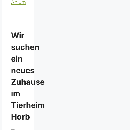
Ahlum
Wir
suchen
ein
neues
Zuhause
im
Tierheim
Horb