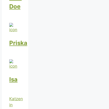
Doe
Priska
Isa
Katzen
in