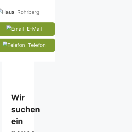
Rohrberg
E-Mail
Telefon
Wir
suchen
ein