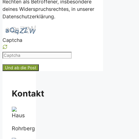
Rechten als Betroffener, insbesondere
deines Widerspruchsrechtes, in unserer
Datenschutzerklärung.
Captcha
Please
enter
the
characters
shown
Kontakt
in
the
CAPTCHA
to
ensure
Rohrberg
that
you