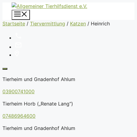
Zum
Inhalt
Menü
springen
Startseite
/
Tiervermittlung
/
Katzen
/
Heinrich
Tierheim und Gnadenhof Ahlum
03900741000
Tierheim Horb („Renate Lang“)
07486964600
Tierheim und Gnadenhof Ahlum