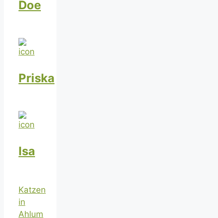
Doe
Priska
Isa
Katzen
in
Ahlum