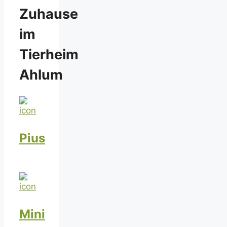
Zuhause
im
Tierheim
Ahlum
Pius
Mini