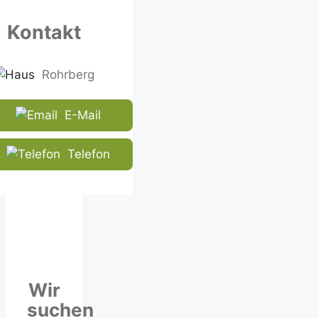
in
the
Kontakt
CAPTCHA
to
ensure
Rohrberg
that
you
E-Mail
are
human.
Telefon
Wir
suchen