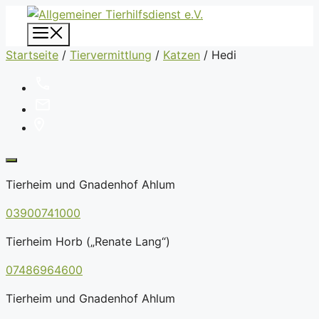
Zum
Inhalt
Menü
springen
Startseite
/
Tiervermittlung
/
Katzen
/
Hedi
Tierheim und Gnadenhof Ahlum
03900741000
Tierheim Horb („Renate Lang“)
07486964600
Tierheim und Gnadenhof Ahlum