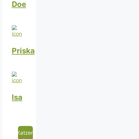
Doe
Priska
Isa
Katzen