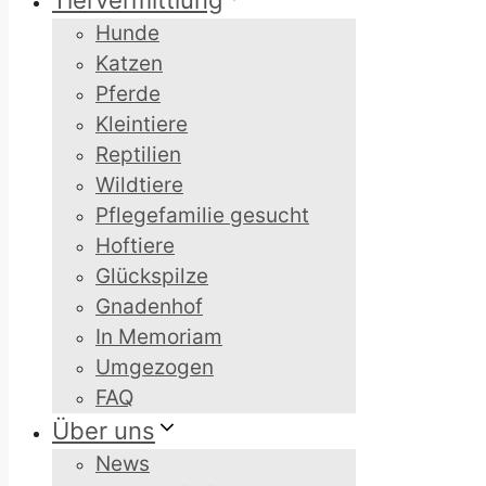
Tiervermittlung
Hunde
Katzen
Pferde
Kleintiere
Reptilien
Wildtiere
Pflegefamilie gesucht
Hoftiere
Glückspilze
Gnadenhof
In Memoriam
Umgezogen
FAQ
Über uns
News