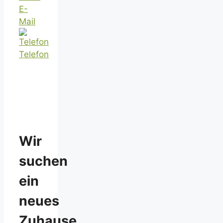
E-
Mail
Telefon
Wir
suchen
ein
neues
Zuhause