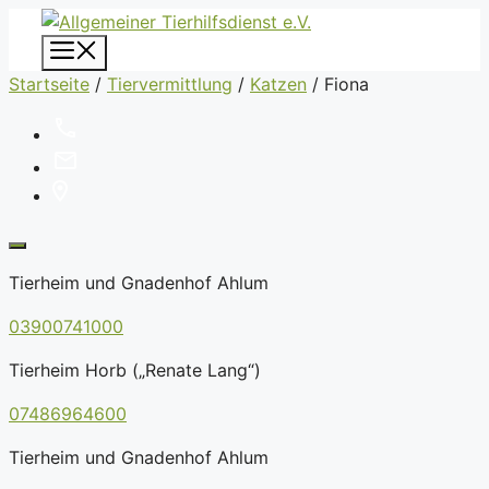
Zum
Inhalt
Menü
springen
Startseite
/
Tiervermittlung
/
Katzen
/
Fiona
Tierheim und Gnadenhof Ahlum
03900741000
Tierheim Horb („Renate Lang“)
07486964600
Tierheim und Gnadenhof Ahlum