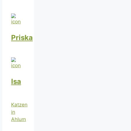
Priska
Isa
Katzen
in
Ahlum