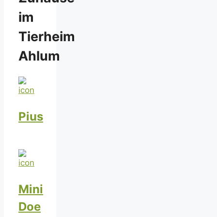
im
Tierheim
Ahlum
Pius
Mini
Doe