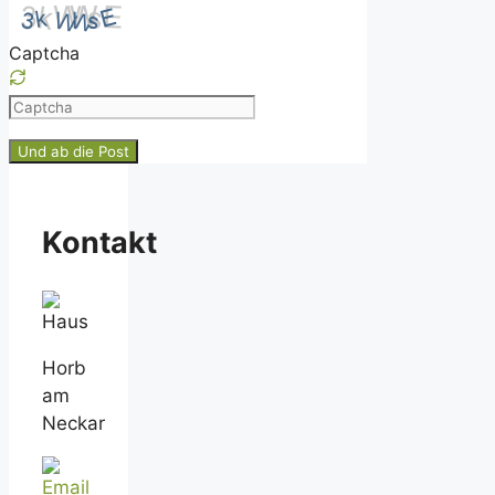
Captcha
Please
enter
the
characters
shown
Kontakt
in
the
CAPTCHA
to
ensure
Horb
that
am
you
Neckar
are
human.