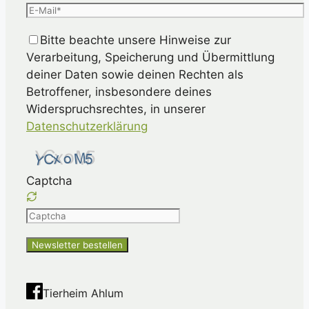
Bitte beachte unsere Hinweise zur
Verarbeitung, Speicherung und Übermittlung
deiner Daten sowie deinen Rechten als
Betroffener, insbesondere deines
Widerspruchsrechtes, in unserer
Datenschutzerklärung
Captcha
Please
enter
the
characters
shown
Tierheim Ahlum
in