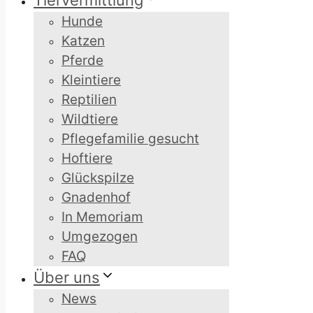
Tiervermittlung
Hunde
Katzen
Pferde
Kleintiere
Reptilien
Wildtiere
Pflegefamilie gesucht
Hoftiere
Glückspilze
Gnadenhof
In Memoriam
Umgezogen
FAQ
Über uns
News