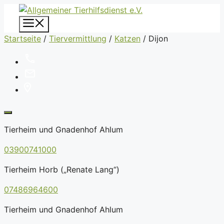
Zum
Inhalt
Menü
springen
Startseite
/
Tiervermittlung
/
Katzen
/
Dijon
Tierheim und Gnadenhof Ahlum
03900741000
Tierheim Horb („Renate Lang“)
07486964600
Tierheim und Gnadenhof Ahlum