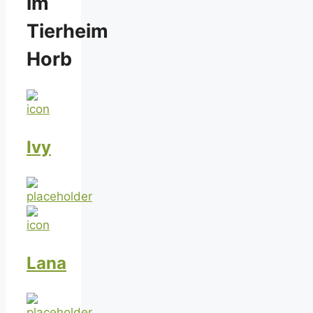
im
Tierheim
Horb
Ivy
Lana