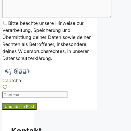
Bitte beachte unsere Hinweise zur
Verarbeitung, Speicherung und
Übermittlung deiner Daten sowie deinen
Rechten als Betroffener, insbesondere
deines Widerspruchsrechtes, in unserer
Datenschutzerklärung.
Captcha
Please
enter
the
characters
shown
Kontakt
in