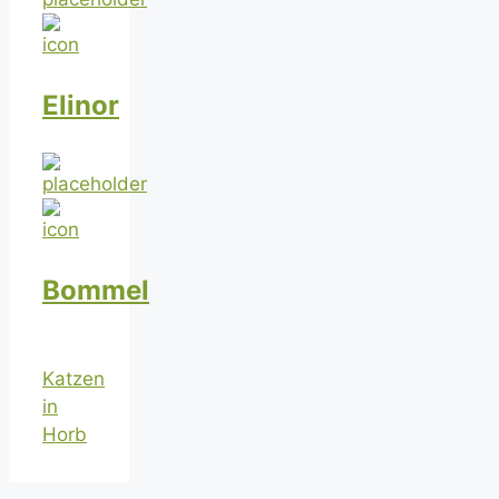
Elinor
Bommel
Katzen
in
Horb