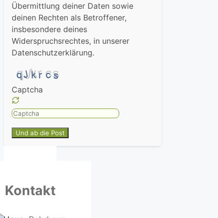
Übermittlung deiner Daten sowie
deinen Rechten als Betroffener,
insbesondere deines
Widerspruchsrechtes, in unserer
Datenschutzerklärung.
Captcha
Please
enter
the
characters
shown
in
the
Kontakt
CAPTCHA
to
ensure