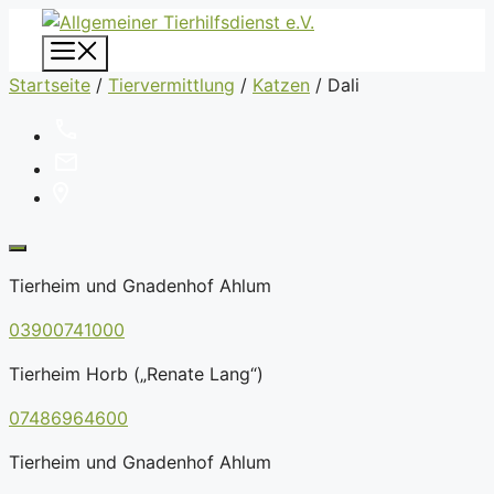
Zum
Inhalt
Menü
springen
Startseite
/
Tiervermittlung
/
Katzen
/
Dali
Tierheim und Gnadenhof Ahlum
03900741000
Tierheim Horb („Renate Lang“)
07486964600
Tierheim und Gnadenhof Ahlum