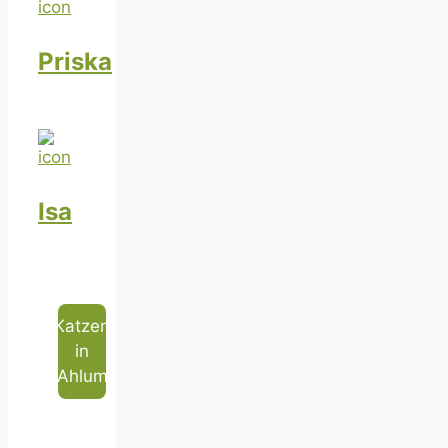
Priska
Isa
Katzen
in
Ahlum