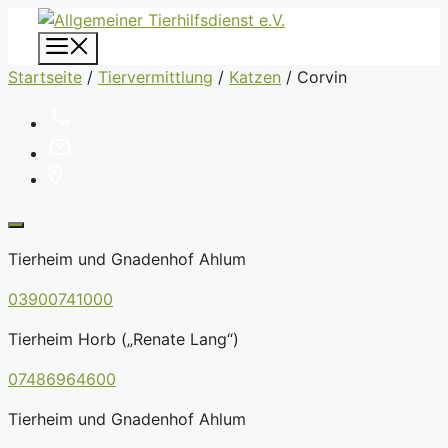
Zum
Inhalt
Menü
springen
Startseite
/
Tiervermittlung
/
Katzen
/
Corvin
Tierheim und Gnadenhof Ahlum
03900741000
Tierheim Horb („Renate Lang“)
07486964600
Tierheim und Gnadenhof Ahlum