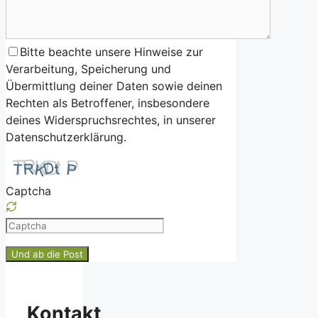
Bitte beachte unsere Hinweise zur
Verarbeitung, Speicherung und
Übermittlung deiner Daten sowie deinen
Rechten als Betroffener, insbesondere
deines Widerspruchsrechtes, in unserer
Datenschutzerklärung.
Captcha
Please
enter
the
characters
shown
Kontakt
in