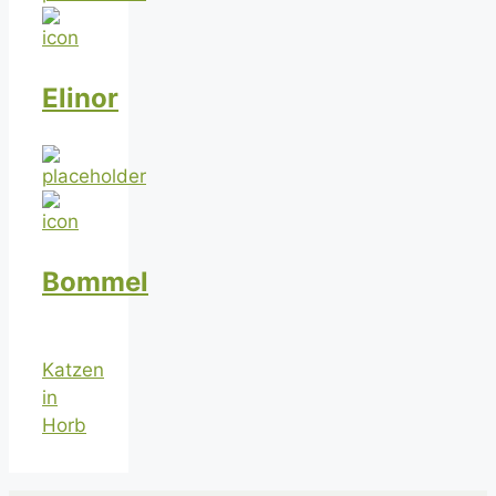
Elinor
Bommel
Katzen
in
Horb