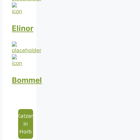
Elinor
Bommel
Katzen
in
Horb