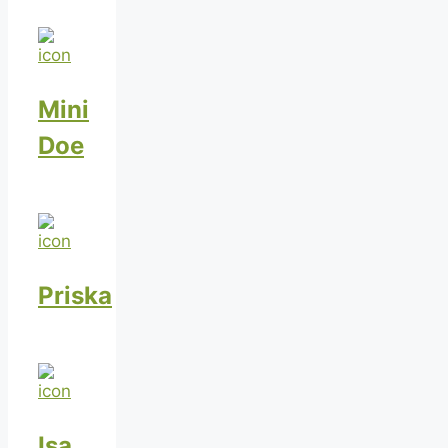
Mini
Doe
Priska
Isa