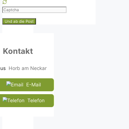
Please
enter
the
characters
shown
in
Kontakt
the
CAPTCHA
to
Horb am Neckar
ensure
that
E-Mail
you
are
human.
Telefon