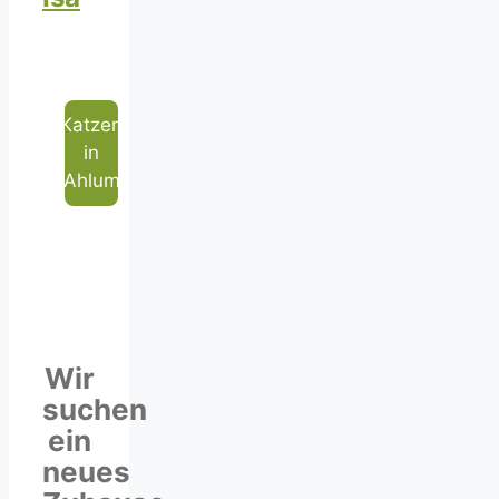
Katzen
in
Ahlum
Wir
suchen
ein
neues