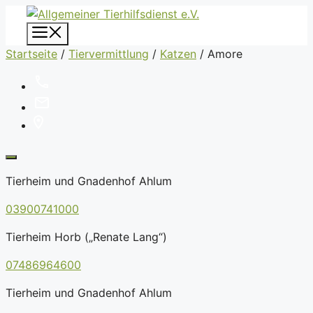
Zum
Inhalt
Menü
springen
Startseite
/
Tiervermittlung
/
Katzen
/
Amore
Tierheim und Gnadenhof Ahlum
03900741000
Tierheim Horb („Renate Lang“)
07486964600
Tierheim und Gnadenhof Ahlum