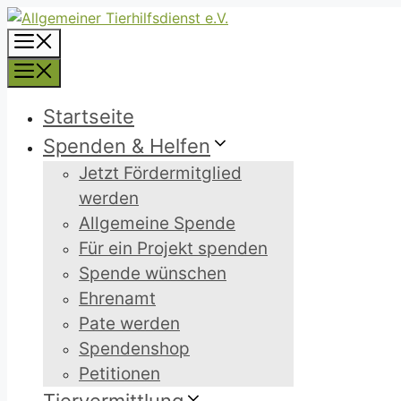
Zum
Inhalt
Menü
springen
Menü
Startseite
Spenden & Helfen
Jetzt Fördermitglied
werden
Allgemeine Spende
Für ein Projekt spenden
Spende wünschen
Ehrenamt
Pate werden
Spendenshop
Petitionen