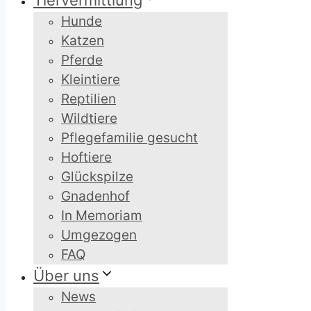
Tiervermittlung
Hunde
Katzen
Pferde
Kleintiere
Reptilien
Wildtiere
Pflegefamilie gesucht
Hoftiere
Glückspilze
Gnadenhof
In Memoriam
Umgezogen
FAQ
Über uns
News