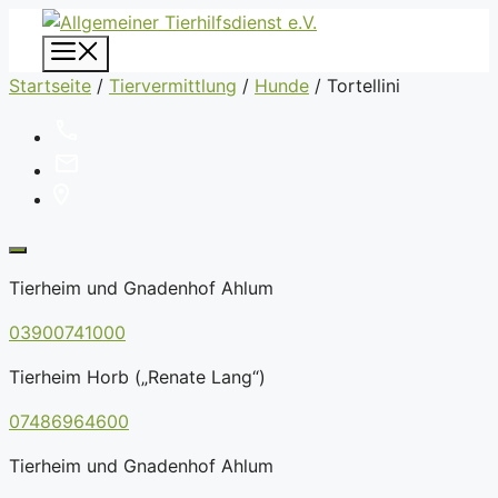
Zum
Inhalt
Menü
springen
Startseite
/
Tiervermittlung
/
Hunde
/
Tortellini
Tierheim und Gnadenhof Ahlum
03900741000
Tierheim Horb („Renate Lang“)
07486964600
Tierheim und Gnadenhof Ahlum