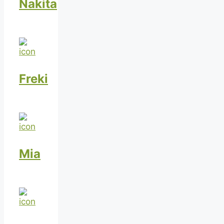
Nakita
Freki
Mia