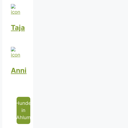
Taja
Anni
Hunde
in
Ahlum