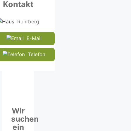
Kontakt
CAPTCHA
to
ensure
Rohrberg
that
you
E-Mail
are
human.
Telefon
Wir
suchen
ein