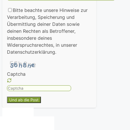
Bitte beachte unsere Hinweise zur
Verarbeitung, Speicherung und
Übermittlung deiner Daten sowie
deinen Rechten als Betroffener,
insbesondere deines
Widerspruchsrechtes, in unserer
Datenschutzerklärung.
Captcha
Please
enter
the
characters
shown
in
the