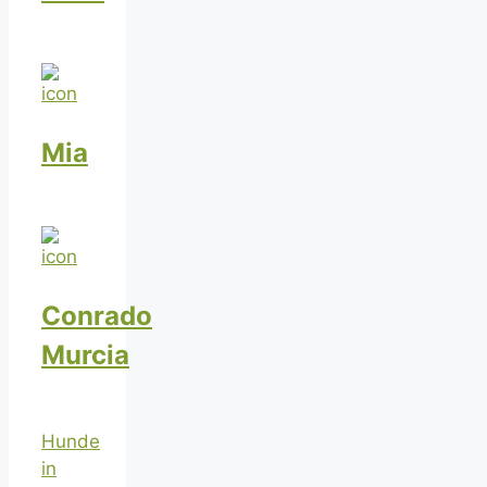
Mia
Conrado
Murcia
Hunde
in