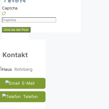
Captcha
Please
enter
the
characters
shown
in
Kontakt
the
CAPTCHA
to
Rohrberg
ensure
that
E-Mail
you
are
human.
Telefon