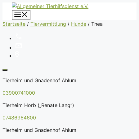
Zum
Inhalt
Menü
springen
Startseite
/
Tiervermittlung
/
Hunde
/
Thea
Tierheim und Gnadenhof Ahlum
03900741000
Tierheim Horb („Renate Lang“)
07486964600
Tierheim und Gnadenhof Ahlum