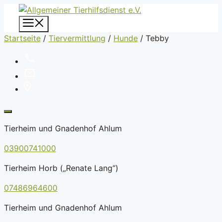
Zum
Inhalt
Menü
springen
Startseite
/
Tiervermittlung
/
Hunde
/
Tebby
Tierheim und Gnadenhof Ahlum
03900741000
Tierheim Horb („Renate Lang“)
07486964600
Tierheim und Gnadenhof Ahlum