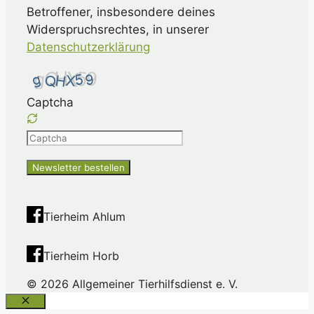
Betroffener, insbesondere deines
Widerspruchsrechtes, in unserer
Datenschutzerklärung
Captcha
Please
enter
the
characters
shown
Tierheim Ahlum
in
the
Tierheim Horb
CAPTCHA
to
© 2026 Allgemeiner Tierhilfsdienst e. V.
ensure
that
Schließen