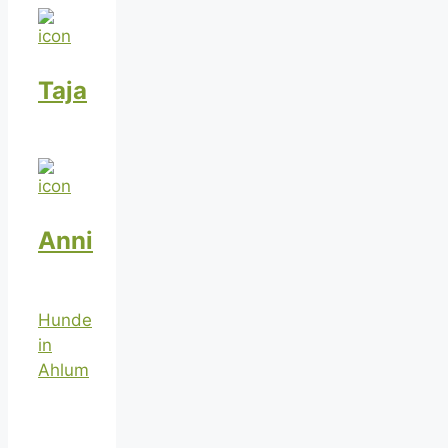
Taja
Anni
Hunde
in
Ahlum