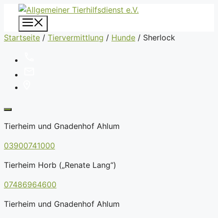
Zum
Inhalt
Menü
springen
Startseite
/
Tiervermittlung
/
Hunde
/
Sherlock
Tierheim und Gnadenhof Ahlum
03900741000
Tierheim Horb („Renate Lang“)
07486964600
Tierheim und Gnadenhof Ahlum