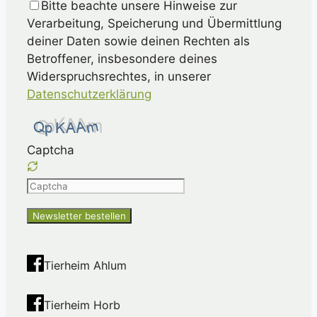
Bitte beachte unsere Hinweise zur
Verarbeitung, Speicherung und Übermittlung
deiner Daten sowie deinen Rechten als
Betroffener, insbesondere deines
Widerspruchsrechtes, in unserer
Datenschutzerklärung
Captcha
Please
enter
the
characters
shown
Tierheim Ahlum
in
the
Tierheim Horb
CAPTCHA