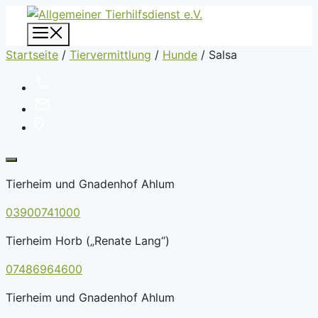
Zum
Inhalt
Menü
springen
Startseite
/
Tiervermittlung
/
Hunde
/
Salsa
Tierheim und Gnadenhof Ahlum
03900741000
Tierheim Horb („Renate Lang“)
07486964600
Tierheim und Gnadenhof Ahlum