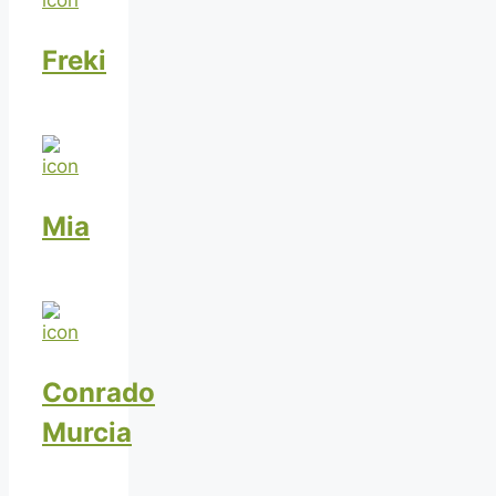
Freki
Mia
Conrado
Murcia