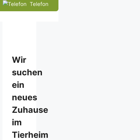
human.
Telefon
Wir
suchen
ein
neues
Zuhause
im
Tierheim