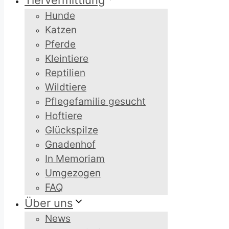
Tiervermittlung
Hunde
Katzen
Pferde
Kleintiere
Reptilien
Wildtiere
Pflegefamilie gesucht
Hoftiere
Glückspilze
Gnadenhof
In Memoriam
Umgezogen
FAQ
Über uns
News