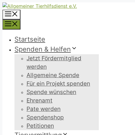
Zum
Inhalt
Menü
springen
Menü
Startseite
Spenden & Helfen
Jetzt Fördermitglied
werden
Allgemeine Spende
Für ein Projekt spenden
Spende wünschen
Ehrenamt
Pate werden
Spendenshop
Petitionen