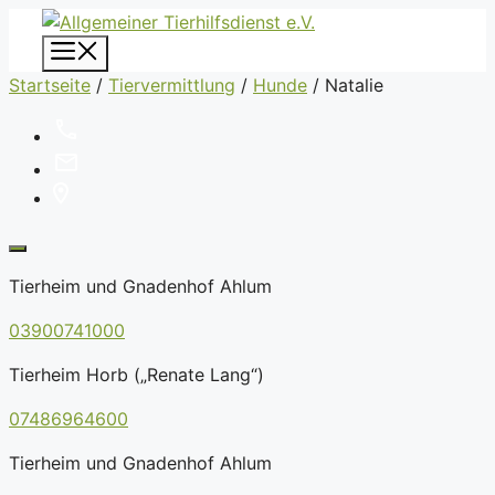
Zum
Inhalt
Menü
springen
Startseite
/
Tiervermittlung
/
Hunde
/
Natalie
Tierheim und Gnadenhof Ahlum
03900741000
Tierheim Horb („Renate Lang“)
07486964600
Tierheim und Gnadenhof Ahlum