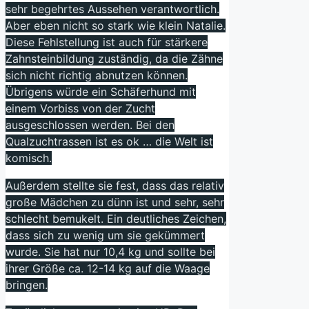
sehr begehrtes Aussehen verantwortlich.
Aber eben nicht so stark wie klein Natalie.
Diese Fehlstellung ist auch für stärkere
Zahnsteinbildung zuständig, da die Zähne
sich nicht richtig abnutzen können.
Übrigens würde ein Schäferhund mit
einem Vorbiss von der Zucht
ausgeschlossen werden. Bei den
Qualzuchtrassen ist es ok … die Welt ist
komisch.
Außerdem stellte sie fest, dass das relativ
große Mädchen zu dünn ist und sehr, sehr
schlecht bemukelt. Ein deutliches Zeichen,
dass sich zu wenig um sie gekümmert
wurde. Sie hat nur 10,4 kg und sollte bei
ihrer Größe ca. 12-14 kg auf die Waage
bringen.