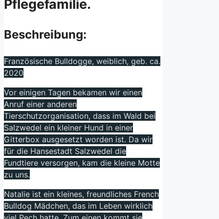
Pflegefamilie.
Beschreibung:
Französische Bulldogge, weiblich, geb. ca.
2020
Vor einigen Tagen bekamen wir einen
Anruf einer anderen
Tierschutzorganisation, dass im Wald bei
Salzwedel ein kleiner Hund in einer
Gitterbox ausgesetzt worden ist. Da wir
für die Hansestadt Salzwedel die
Fundtiere versorgen, kam die kleine Motte
zu uns.
Natalie ist ein kleines, freundliches French
Bulldog Mädchen, das im Leben wirklich
viel Pech hatte. Zum einen kommt sie