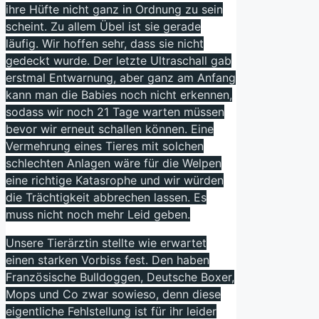
ihre Hüfte nicht ganz in Ordnung zu sein
scheint. Zu allem Übel ist sie gerade
läufig. Wir hoffen sehr, dass sie nicht
gedeckt wurde. Der letzte Ultraschall gab
erstmal Entwarnung, aber ganz am Anfang
kann man die Babies noch nicht erkennen,
sodass wir noch 21 Tage warten müssen
bevor wir erneut schallen können. Eine
Vermehrung eines Tieres mit solchen
schlechten Anlagen wäre für die Welpen
eine richtige Katasrophe und wir würden
die Trächtigkeit abbrechen lassen. Es
muss nicht noch mehr Leid geben.
Unsere Tierärztin stellte wie erwartet
einen starken Vorbiss fest. Den haben
Französische Bulldoggen, Deutsche Boxer,
Mops und Co zwar sowieso, denn diese
eigentliche Fehlstellung ist für ihr leider