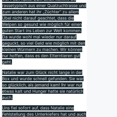
rassetypisch aus einer Qualzuchtrasse und
zum anderen hat ihr „Züchter“ zu allem
Übel nicht darauf geachtet, dass die
Welpen so gesund wie möglich für einen
guten Start ins Leben zur Welt kommen.
Da wurde wohl mal wieder nur darauf
geguckt, so viel Geld wie möglich mit den
kleinen Würmern zu machen. Wir können
nur hoffen, dass es den Elterntieren gut
geht.
Natalie war zum Glück nicht lange in der
Box und wurde schnell gefunden. Sie war
so glücklich, als jemand kam! Ihr war nur
etwas kalt und Hunger hatte sie natürlich
auch.
Uns fiel sofort auf, dass Natalie eine
Fehlstellung des Unterkiefers hat und auch