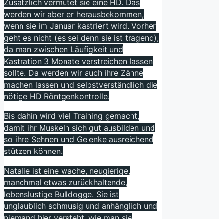
Zusätzlich vermutet sie eine HD. Das
werden wir aber er herausbekommen,
wenn sie im Januar kastriert wird. Vorher
geht es nicht (es sei denn sie ist tragend),
da man zwischen Läufigkeit und
Kastration 3 Monate verstreichen lassen
sollte. Da werden wir auch ihre Zähne
machen lassen und selbstverständlich die
nötige HD Röntgenkontrolle.
Bis dahin wird viel Training gemacht,
damit ihr Muskeln sich gut ausbilden und
so ihre Sehnen und Gelenke ausreichend
stützen können.
Natalie ist eine wache, neugierige,
manchmal etwas zurückhaltende,
lebenslustige Bulldogge. Sie ist
unglaublich schmusig und anhänglich und
niemand hier versteht, wie man sie