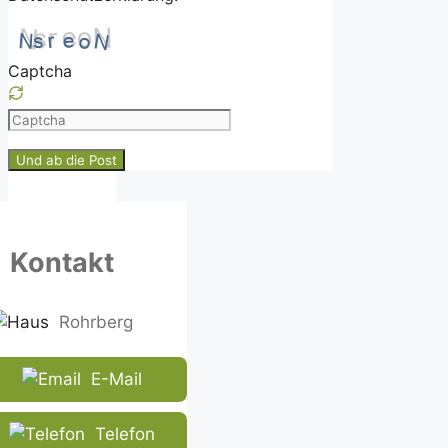
Captcha
Please
enter
the
characters
shown
in
Kontakt
the
CAPTCHA
to
Rohrberg
ensure
that
E-Mail
you
are
human.
Telefon