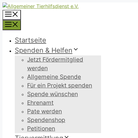
Zum
Inhalt
Menü
springen
Menü
Startseite
Spenden & Helfen
Jetzt Fördermitglied
werden
Allgemeine Spende
Für ein Projekt spenden
Spende wünschen
Ehrenamt
Pate werden
Spendenshop
Petitionen