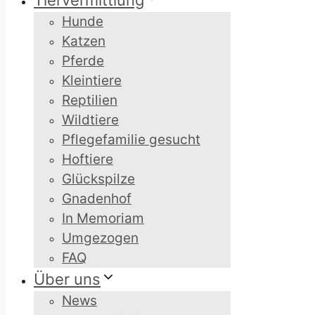
Tiervermittlung
Hunde
Katzen
Pferde
Kleintiere
Reptilien
Wildtiere
Pflegefamilie gesucht
Hoftiere
Glückspilze
Gnadenhof
In Memoriam
Umgezogen
FAQ
Über uns
News