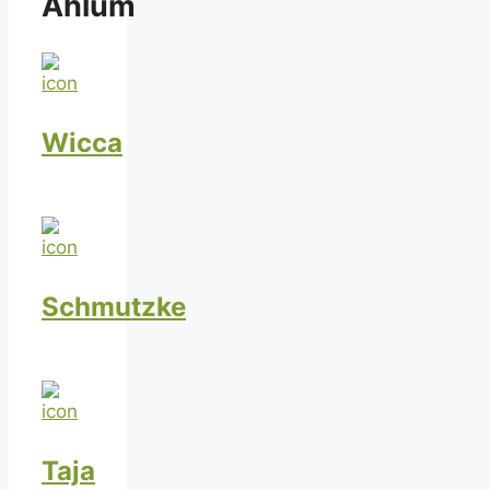
Ahlum
Wicca
Schmutzke
Taja