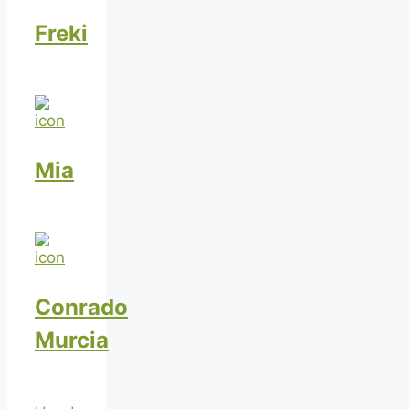
Freki
Mia
Conrado
Murcia