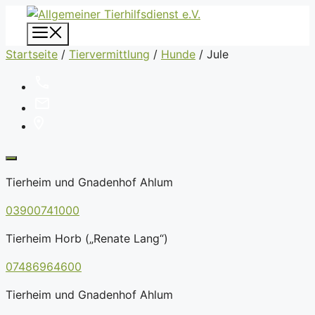
Zum
Inhalt
Menü
springen
Startseite
/
Tiervermittlung
/
Hunde
/
Jule
Tierheim und Gnadenhof Ahlum
03900741000
Tierheim Horb („Renate Lang“)
07486964600
Tierheim und Gnadenhof Ahlum