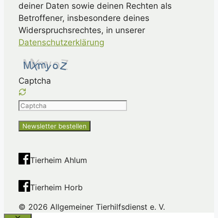
deiner Daten sowie deinen Rechten als
Betroffener, insbesondere deines
Widerspruchsrechtes, in unserer
Datenschutzerklärung
Captcha
Please
enter
the
characters
shown
Tierheim Ahlum
in
the
Tierheim Horb
CAPTCHA
to
© 2026 Allgemeiner Tierhilfsdienst e. V.
ensure