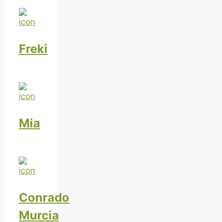
Freki
Mia
Conrado
Murcia