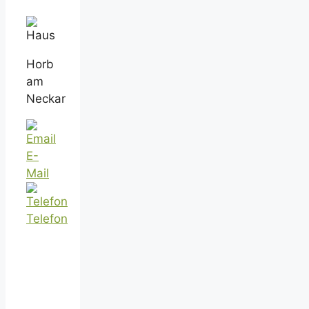
CAPTCHA
to
ensure
Horb
that
am
you
Neckar
are
human.
E-
Mail
Telefon