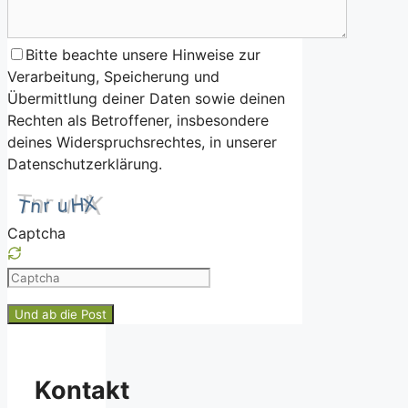
Bitte beachte unsere Hinweise zur
Verarbeitung, Speicherung und
Übermittlung deiner Daten sowie deinen
Rechten als Betroffener, insbesondere
deines Widerspruchsrechtes, in unserer
Datenschutzerklärung.
Captcha
Please
enter
the
characters
shown
Kontakt
in
the