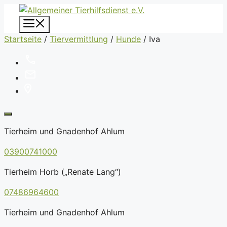
Zum
Inhalt
Menü
springen
Startseite
/
Tiervermittlung
/
Hunde
/
Iva
Tierheim und Gnadenhof Ahlum
03900741000
Tierheim Horb („Renate Lang“)
07486964600
Tierheim und Gnadenhof Ahlum