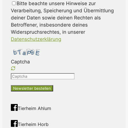
Bitte beachte unsere Hinweise zur
Verarbeitung, Speicherung und Übermittlung
deiner Daten sowie deinen Rechten als
Betroffener, insbesondere deines
Widerspruchsrechtes, in unserer
Datenschutzerklärung
Captcha
Please
enter
the
characters
shown
Tierheim Ahlum
in
the
Tierheim Horb
CAPTCHA