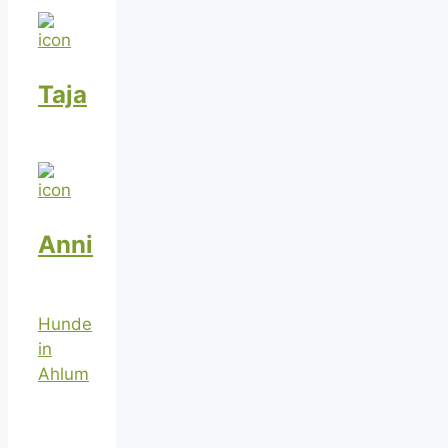
Taja
Anni
Hunde
in
Ahlum