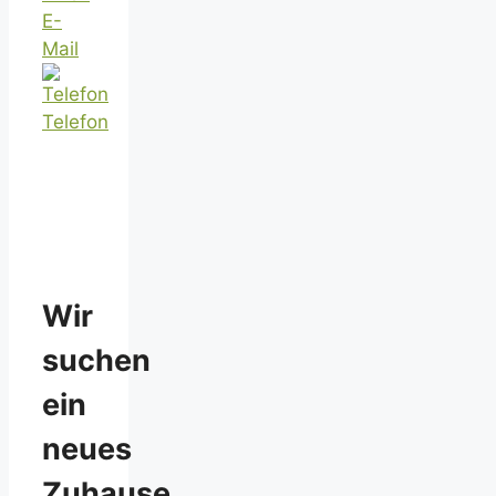
E-
Mail
Telefon
Wir
suchen
ein
neues
Zuhause