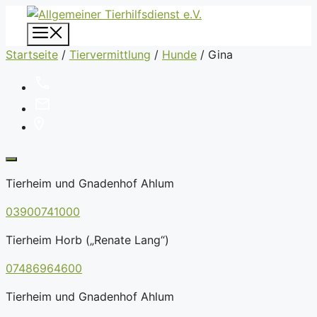
Zum
Inhalt
Menü
springen
Startseite
/
Tiervermittlung
/
Hunde
/
Gina
Tierheim und Gnadenhof Ahlum
03900741000
Tierheim Horb („Renate Lang“)
07486964600
Tierheim und Gnadenhof Ahlum