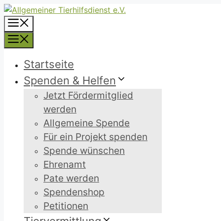
Zum
Inhalt
Menü
springen
Menü
Startseite
Spenden & Helfen
Jetzt Fördermitglied
werden
Allgemeine Spende
Für ein Projekt spenden
Spende wünschen
Ehrenamt
Pate werden
Spendenshop
Petitionen