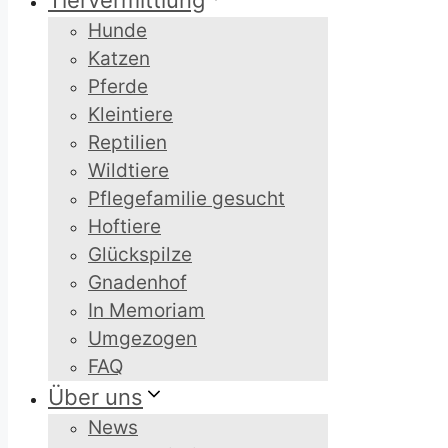
Tiervermittlung
Hunde
Katzen
Pferde
Kleintiere
Reptilien
Wildtiere
Pflegefamilie gesucht
Hoftiere
Glückspilze
Gnadenhof
In Memoriam
Umgezogen
FAQ
Über uns
News