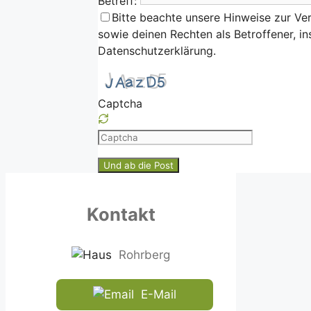
Betreff:
Bitte beachte unsere Hinweise zur Ve
sowie deinen Rechten als Betroffener, i
Datenschutzerklärung.
Captcha
Please
enter
the
characters
shown
Kontakt
in
the
CAPTCHA
Rohrberg
to
ensure
E-Mail
that