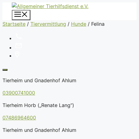
Zum
Inhalt
Menü
springen
Startseite
/
Tiervermittlung
/
Hunde
/
Felina
Tierheim und Gnadenhof Ahlum
03900741000
Tierheim Horb („Renate Lang“)
07486964600
Tierheim und Gnadenhof Ahlum