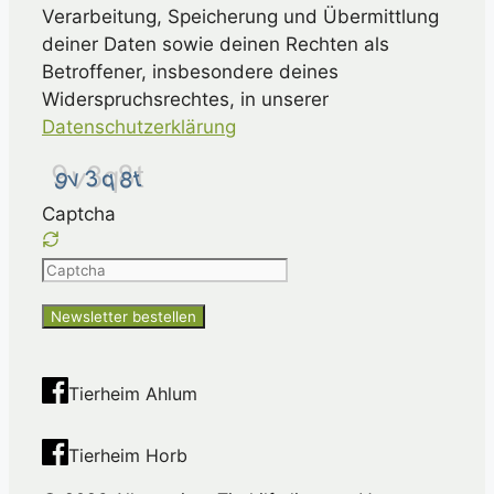
Verarbeitung, Speicherung und Übermittlung
deiner Daten sowie deinen Rechten als
Betroffener, insbesondere deines
Widerspruchsrechtes, in unserer
Datenschutzerklärung
Captcha
Please
enter
the
characters
shown
Tierheim Ahlum
in
the
Tierheim Horb
CAPTCHA
to