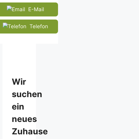
that
E-Mail
you
are
human.
Telefon
Wir
suchen
ein
neues
Zuhause