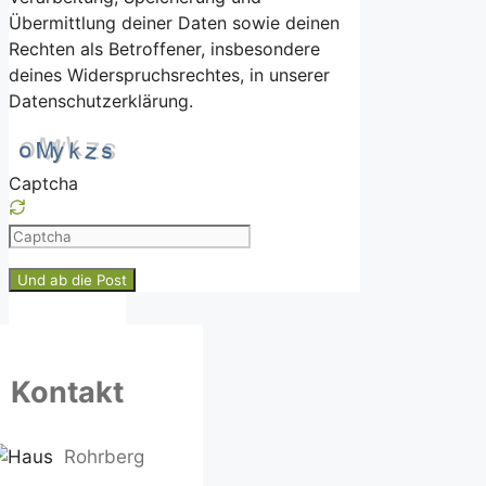
Übermittlung deiner Daten sowie deinen
Rechten als Betroffener, insbesondere
deines Widerspruchsrechtes, in unserer
Datenschutzerklärung.
Captcha
Please
enter
the
characters
shown
in
Kontakt
the
CAPTCHA
to
Rohrberg
ensure