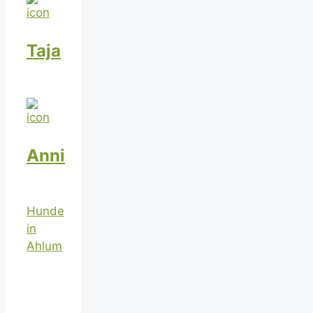
Taja
Anni
Hunde
in
Ahlum